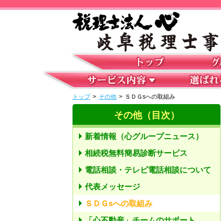
トップ
>
その他
>
ＳＤＧsへの取組み
その他（目次）
新着情報（心グループニュース）
相続税無料簡易診断サービス
電話相談・テレビ電話相談について
代表メッセージ
ＳＤＧsへの取組み
「心不動産」チームのサポート