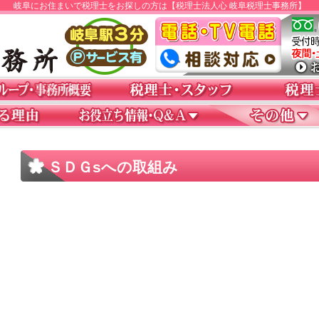
岐阜にお住まいで税理士をお探しの方は【税理士法人心 岐阜税理士事務所】
ＳＤＧsへの取組み